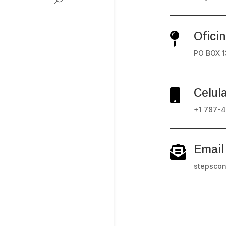
Ofici

PO BOX 1
Celul

+1 787-
Email

stepscon