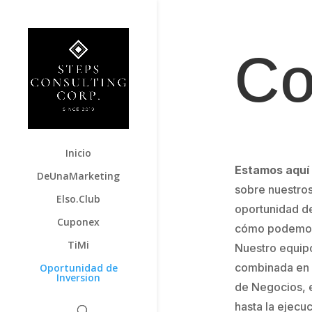
Co
Inicio
Estamos aquí
DeUnaMarketing
sobre nuestros
Elso.Club
oportunidad d
Cuponex
cómo podemos l
TiMi
Nuestro equip
combinada en F
Oportunidad de
Inversion
de Negocios, e
hasta la ejecuc