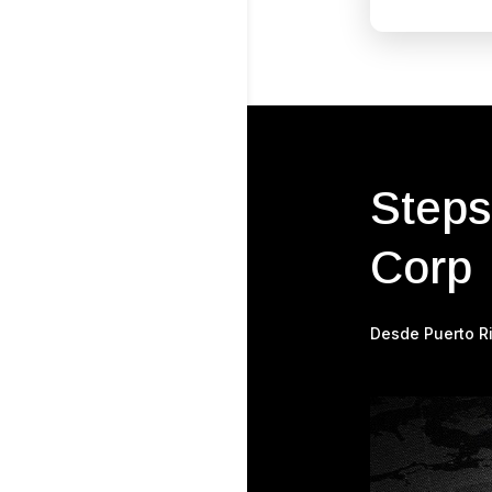
Steps
Corp
Desde Puerto Ri