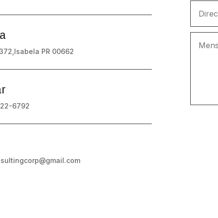
na
372,Isabela PR 00662
ar
422-6792
sultingcorp@gmail.com