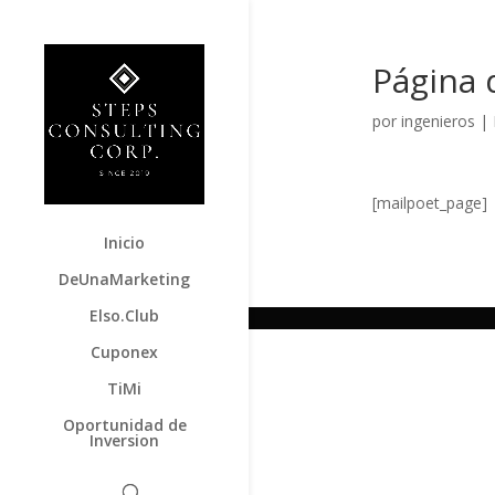
Página 
por
ingenieros
|
[mailpoet_page]
Inicio
DeUnaMarketing
Elso.Club
Cuponex
TiMi
Oportunidad de
Inversion